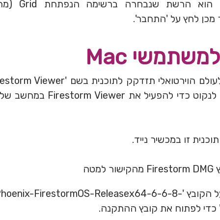
ש'EurekaWorld'
כן לחץ על 'התחבר'.
משתמשי Mac
של צעדים שעליך לנקוט כדי להפעיל 
תוכנית זו במכשיר נייד.
למטה
לחץ פעמיים על הקובץ 'Phoenix-FirestormOS-Releasex64-6-6-8