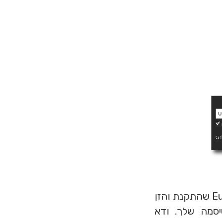
כאשר אתה מוכן להיכנס לעולם הוירטואלי, הפעל את Eurekaworld Viewer שהתקנת והזן
שפחה) ואת הסיסמה שלך. ודא