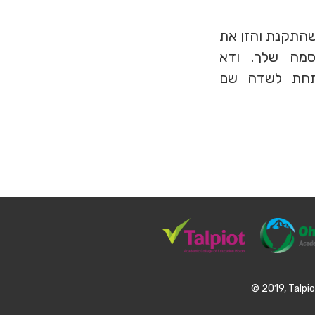
תה מוכן להיכנס לעולם הוירטואלי, הפעל את Firestorm Viewer שהתקנת והזן את
ה) ואת הסיסמה שלך. ודא
 הוא הרשת שנבחרה ברשימה הנפתחת Grid (מתחת לשדה שם
© 2019, Talpiot