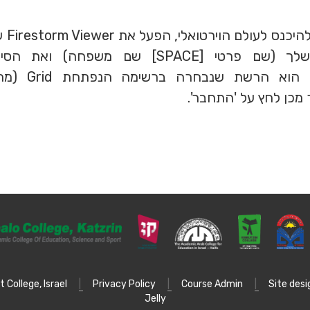
כאשר א
שם המשתמש שלך (שם פרטי [SPACE] שם משפח
ש'EurekaWorld'
כן לחץ על 'התחבר'.
 College, Israel
|
Privacy Policy
|
Course Admin
|
Site desi
Jelly