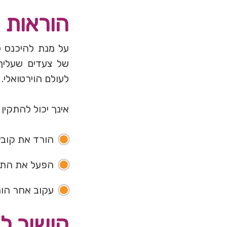
הוראות למש
לעולם הוירטואלי.
אינך יכול להתקין 
הורד את קובץ EurekaWorld Viewer EXE מהקישור
הפעל את התוכנית aWorldViewer-1-1-0-1_Setup.exe
עקוב אחר הו
קישור ל