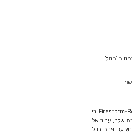
תור 'החל'.
ר'.
חָשׁוּב! ייתכן שתקבל הודעה שאומרת לך ש'לא ניתן לפתוח את Firestorm-Release64 כי
 שלך, עבור אל
לחץ על 'פתח בכל