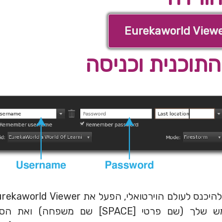
Eurekaworld Viewe
תוכנית וכניסה
את שם המשתמש שלך (שם פרטי [SPACE] שם מ