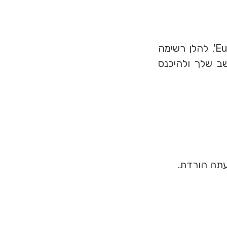
על מנת להיכנס לעולם הוירטואלי צריך תוכנה בשם 'Eurekaworld Viewer'. להלן רשימה
 כדי להפעיל את Eurekaworld Viewer במחשב שלך ולהיכנס