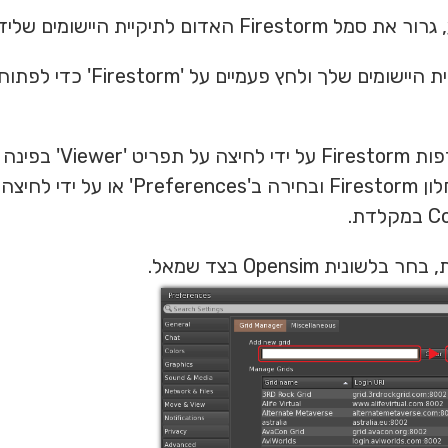
Fire האדום לתיקיית היישומים שלידו.
פתח את תיקיית היישומים שלך ולחץ פעמיים על 'estorm
פתח את העדפות Firestorm על ידי
העליונה של חלון Firestorm ובחירה ב'Preferences' או על יד
דת.
שונית Opensim בצד שמאל.