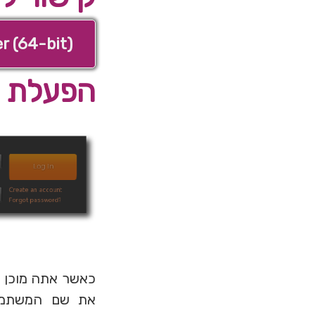
r (64-bit)
הפעלת ה