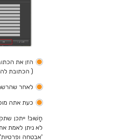
הזן את הכתוב
( הכתובת להזין היא – orld.co.il:8002
לאחר שהרשת ה
כעת אתה מוכן
לא ניתן לאמת א
'אבטחה ופרטיות' 