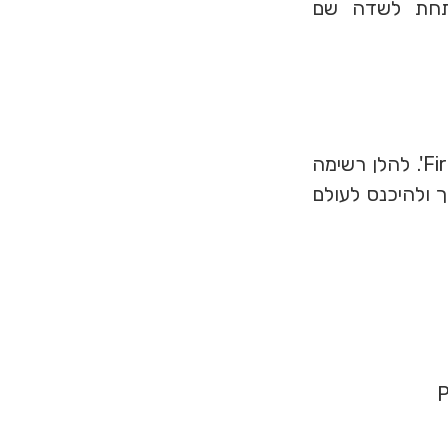
 הוא הרשת שנבחרה ברשימה הנפתחת Grid (מתחת לשדה שם
על מנת להיכנס לעולם הוירטואלי תזדקק לתוכנית בשם 'Firestorm Viewer'. להלן רשימה
את Firestorm Viewer במחשב שלך ולהיכנס לעולם
-