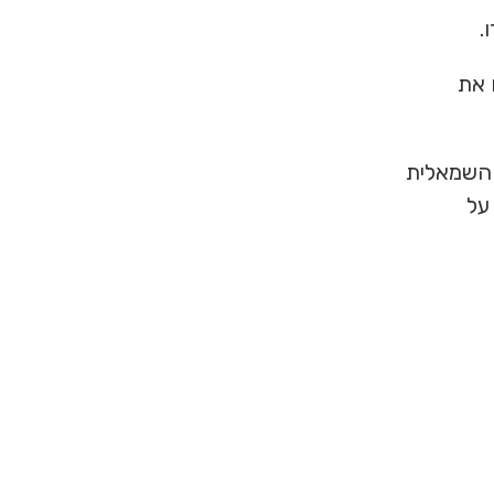
Fir' כדי לפתוח את
 לחיצה על תפריט 'Viewer' בפינה השמאלית
י לחיצה על