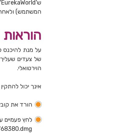
המשתמש) ולאחר מ
הוראות ל
הוירטואלי.
אינך יכול להתקין 
הורד את קובץ Firestorm DMG מהקישור 
68380.dmg' כדי לפתוח את קובץ ההתקנה.